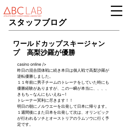
スタッフブログ
ワールドカップスキージャン
プ 高梨沙羅が優勝
casino online
/>
昨日の混合団体戦に続き本日は個人戦で高梨沙羅が
逆転優勝しました。
１１年前に男子チームのトレーナをしていた時にも
優勝経験がありますが、この一瞬が本当に、、、、
きもち～なんにもいえね～!
トレーナー冥利に尽きます！！
明日の朝にノルウエーを出発して日本に帰ります。
１週間後にまた日本を出発して次は、オリンピック
が行われるソチとオーストリアのラムソウに行く予
定です。