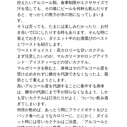
控えたいアルコール類。食事制限やエクササイズで
汗を流しても、その後にビールを何杯も飲んだりす
ると、せっかくの努力が水の泡になってしまいま
す。
そうは言っても、たまには楽しみたかったり、お付
き合いで口にしたりする時もあります。そんな時に
覚えておきたい、
ダイエット中のお酒選びのベスト
とワースト
を紹介します。
ワーストチョイス１：高カロリーな甘いカクテル
まず注意したいのが、マルガリータやロングアイラ
ンド・アイスティーなどの甘いカクテル。
マルガリータを飲むと、身体はそのアルコール度を
受け止めきれずに糖分を代謝できなくなった上、脂
肪として蓄えようとします。
高いアルコール度を代謝することに集中する身体
は、糖分の代謝にまで手が回らなくなるよう。
しか
も甘いカクテルは口当たりがよく、ついつい飲み過
ぎてしまいます
。
何倍か飲めば、あっとう間にフライドポテトをひと
パック食べたようなカロリーに。とにかく、ダイエ
ット時には甘いカクテルはご法度。「アルコールと