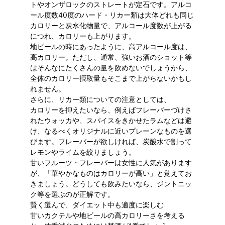
トやオンザロックのストレートが定石です。アルコ
ール度数40度のハード・リカー類は大体どれも同じ
カロリーと炭水化物量で、アルコール度数が上がる
につれ、カロリーも上がります。
地ビールの時にあったように、高アルコール度は、
高カロリー。ただし、通常、強いお酒のショット等
はそんなにたくさんの量を飲めないでしょうから、
全体のカロリー摂取量もそこまで上がらないかもし
れません。
さらに、リカー類についての注意としては、
カロリーを抑えたいなら、例えばフレーバーづけさ
れたウォッカや、スパイスをきかせたラムなどは避
け、なるべくオリジナルに近いプレーンなものを選
びます。フレーバーが欲しければ、炭酸水で割って
レモンやライムを絞りましょう。
甘いフルーツ・フレーバーは女性に人気があります
が、「華やかなものはカロリーが高い」と覚えてお
きましょう。どうしても飲みたいなら、ジントニッ
ク等を選ぶのが正解です。
賢く選んで、ダイエット中も適度に楽しむ
甘いカクテルや地ビールの高カロリーさを考える