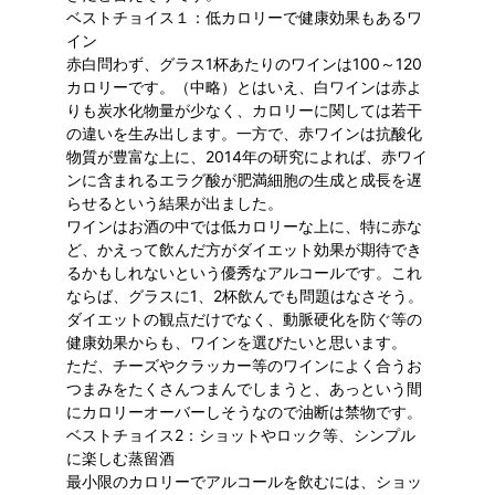
ベストチョイス１：低カロリーで健康効果もあるワ
イン
赤白問わず、グラス1杯あたりのワインは100～120
カロリーです。（中略）とはいえ、白ワインは赤よ
りも炭水化物量が少なく、カロリーに関しては若干
の違いを生み出します。一方で、赤ワインは抗酸化
物質が豊富な上に、2014年の研究によれば、赤ワイ
ンに含まれるエラグ酸が肥満細胞の生成と成長を遅
らせるという結果が出ました。
ワインはお酒の中では低カロリーな上に、特に赤な
ど、かえって飲んだ方がダイエット効果が期待でき
るかもしれないという優秀なアルコールです。これ
ならば、グラスに1、2杯飲んでも問題はなさそう。
ダイエットの観点だけでなく、動脈硬化を防ぐ等の
健康効果からも、ワインを選びたいと思います。
ただ、チーズやクラッカー等のワインによく合うお
つまみをたくさんつまんでしまうと、あっという間
にカロリーオーバーしそうなので油断は禁物です。
ベストチョイス2：ショットやロック等、シンプル
に楽しむ蒸留酒
最小限のカロリーでアルコールを飲むには、ショッ