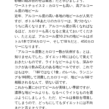
砂糖の組み合わせは最悪」だと学びましょう。
ワーストチョイス２：カロリーも高い、高アルコー
ル度の地ビール
近年、アルコール度の高い各地の地ビールが人気で
すが、ボトル1本あたりのカロリーは、気づかない
うちに高くなります。アルコール度が高くなればな
るほど、カロリーも高くなると覚えておいてくださ
い。たとえば、アルコール度10.2％の地ビールはボ
トル1本で314カロリー、そして18％だと、450カロ
リーになります。
「アルコール度数とカロリー数が比例する」とは、
知りませんでした。ダイエット時には心して覚えて
おきたいものです。ライトなビールよりも、深みや
コクがあり飲み応えのある地ビールですが、これで
はもはや、「1杯ではなく1食」のレベル。ランニン
グを1時間して消費したカロリーが、地ビール1杯で
相殺されるなんて、切ない話です。
これから夏にかけてビールが美味しい季節ですが、
濃厚な地ビールよりも、なるべくライトなものを選
ぶようにしましょう。ただ、ビールは食欲を増進し
てしまうので、どっちにしてもダイエットには不向
きだと言えそうです。